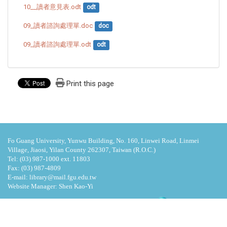
10__讀者意見表.odt
odt
09_讀者諮詢處理單.doc
doc
09_讀者諮詢處理單.odt
odt
Print this page
Fo Guang University, Yunwu Building, No. 160, Linwei Road, Linmei
Village, Jiaosi, Yilan County 262307, Taiwan (R.O.C.)
Tel: (03) 987-1000 ext. 11803
Fax: (03) 987-4809
E-mail: library@mail.fgu.edu.tw
Website Manager: Shen Kao-Yi
Visits : 4707666
Last update at :
2026-08-09 15:25