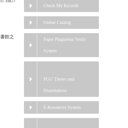
t:
33677
Check My Records
Online Catalog
圖書館之
Paper Plagiarism Verify
System
FGU Theses and
Dissertations
E-Resources System