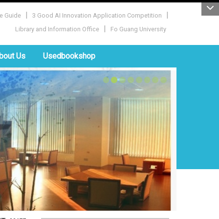
|
|
e Guide
3 Good AI Innovation Application Competition
|
Library and Information Office
Fo Guang University
bout Us
Usedbookshop