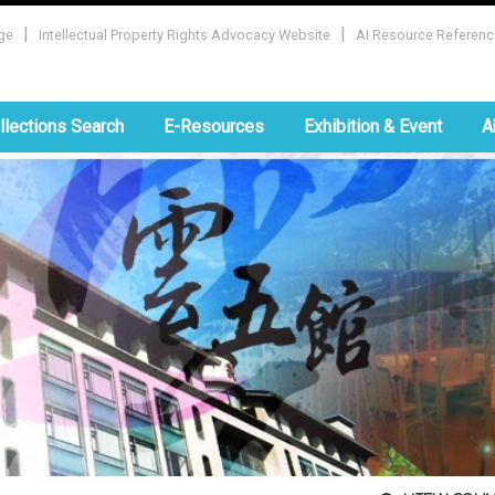
|
|
ge
Intellectual Property Rights Advocacy Website
AI Resource Referenc
:::
llections Search
E-Resources
Exhibition & Event
A