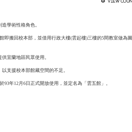
View coun
創造學術性格角色。
書館即搬回校本部，並借用行政大樓(雲起樓)三樓的5間教室做為
提供宜蘭地區民眾使用。
館，以支援校本部館藏空間的不足。
於93年12月6日正式開放使用，並定名為「雲五館」。