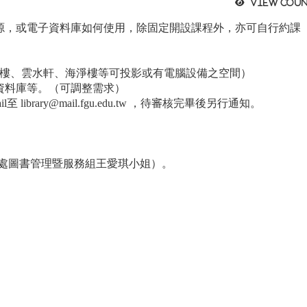
View coun
源，或電子資料庫如何使用，除固定開設課程外，亦可自行約課（
慧樓、雲水軒、海淨樓等可投影或有電腦設備之空間）
資料庫等。（可調整需求）
rary@mail.fgu.edu.tw ，待審核完畢後另行通知。
暨資訊處圖書管理暨服務組王愛琪小姐）。