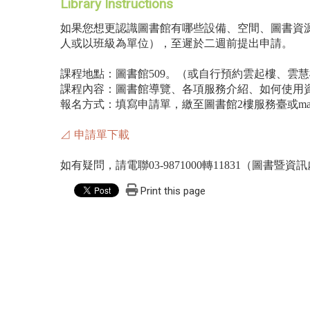
Library Instructions
如果您想更認識圖書館有哪些設備、空間、圖書資
人或以班級為單位），至遲於二週前提出申請。
課程地點：圖書館509。（或自行預約雲起樓、雲
課程內容：圖書館導覽、各項服務介紹、如何使用
報名方式：填寫申請單，繳至圖書館2樓服務臺或mail至 lib
⊿ 申請單下載
如有疑問，請電聯03-9871000轉11831（圖書
Print this page