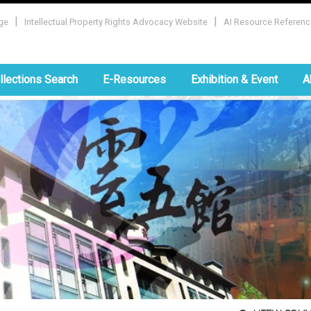
|
|
ge
Intellectual Property Rights Advocacy Website
AI Resource Referenc
:::
llections Search
E-Resources
Exhibition & Event
A