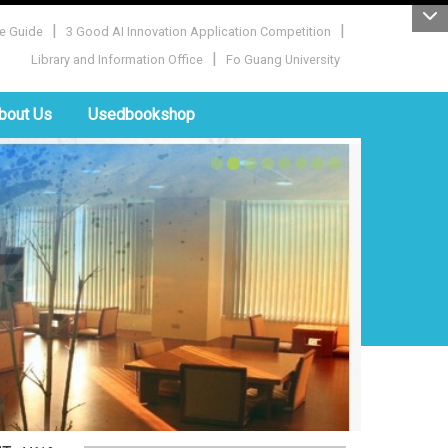
|
|
e Guide
3 Good AI Innovation Application Competition
|
Library and Information Office
Fo Guang University
bout Us
Usedbookshop