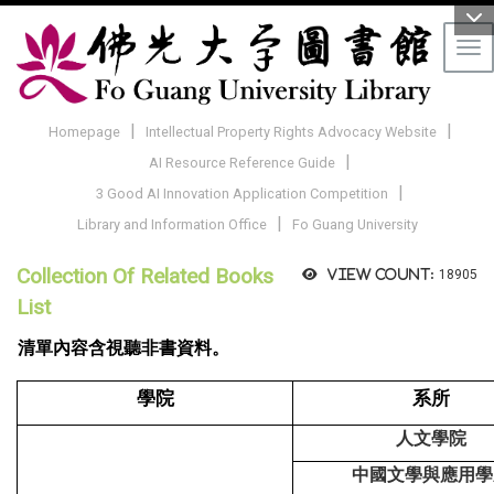
Tog
|
|
Homepage
Intellectual Property Rights Advocacy Website
|
AI Resource Reference Guide
|
3 Good AI Innovation Application Competition
|
Library and Information Office
Fo Guang University
Collection Of Related Books
View count:
18905
List
清單內容含視聽非書資料。
學院
系所
人文學院
中國文學與應用學