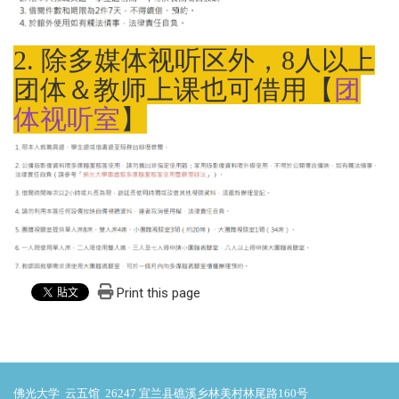
2. 除多媒体视听区外，8人以上
团体＆教师上课也可借用【
团
体视听室
】
Print this page
佛光大学 云五馆 26247 宜兰县礁溪乡林美村林尾路160号