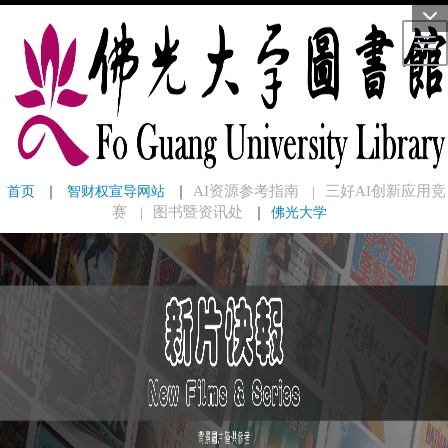
Tog
首页
 ｜ 
智财权宣导网站
 ｜
AI资源参考指南
三好AI创新应用竞
｜
赛
图书暨资讯处
｜
佛光大学
｜