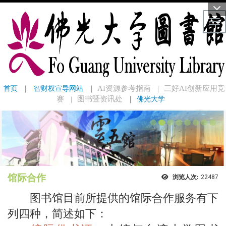
Tog
首页
 ｜ 
智财权宣导网站
 ｜
AI资源参考指南
三好AI创新应用竞
｜
赛
图书暨资讯处
｜
佛光大学
｜
馆际合作
浏览人次:
22487
图书馆目前所提供的馆际合作服务有下
列四种，简述如下：