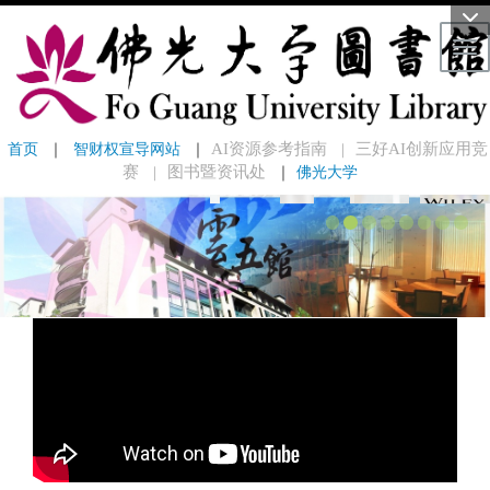
Tog
首页
 ｜ 
智财权宣导网站
 ｜
AI资源参考指南
三好AI创新应用竞
｜
赛
图书暨资讯处
｜
佛光大学
｜