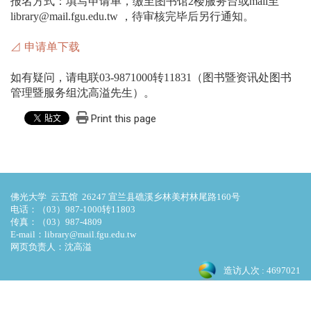
报名方式：填写申请单，缴至图书馆2楼服务台或mail至
library@mail.fgu.edu.tw ，待审核完毕后另行通知。
⊿ 申请单下载
如有疑问，请电联03-9871000转11831（图书暨资讯处图书
管理暨服务组沈高溢先生）。
Print this page
佛光大学 云五馆 26247 宜兰县礁溪乡林美村林尾路160号
电话：（03）987-1000转11803
传真：（03）987-4809
E-mail：library@mail.fgu.edu.tw
网页负责人：沈高溢
造访人次 : 4697021
最后更新日期 :
2026-07-31 00:00