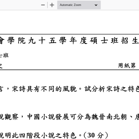
Zoom
Zoom
Out
In
 文 社 會 學 院 九 
系碩士班
文學史
用
於唐詩而言，宋詩具有
存古代小說觀察，中國
請分別說明此四階段小
（
分）
30