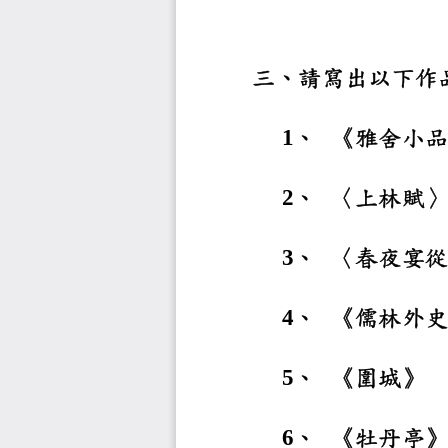
三、請寫
、
《雅
1
、
〈上
2
、
〈春
3
、
《儒
4
、
《圍
5
、
《牡
6