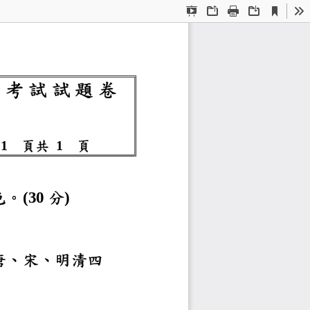
Current
Presentation
Open
Print
Download
To
View
Mode
十 五 學 年 度 碩 士 
紙第
頁共
頁
1
1
不同的風貌。試分析宋
分
(30
)
小說發展可分為魏晉南
說之特色。