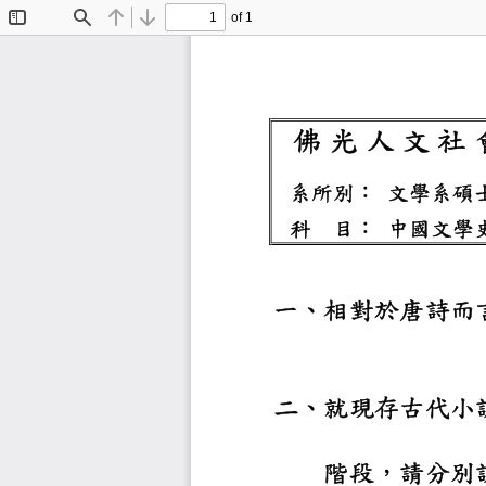
of 1
Toggle
Find
Previous
Next
Sidebar
佛 光 人
系所別：
文學
科
目：
中國
一、相對
二、就現
階段，