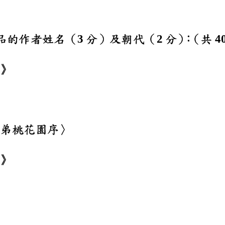
出以下作品的作者姓名
分）及朝代（
分）
：
（
3
2
4
舍小品》
林賦〉
夜宴從弟桃花園序〉
林外史》
城》
丹亭》