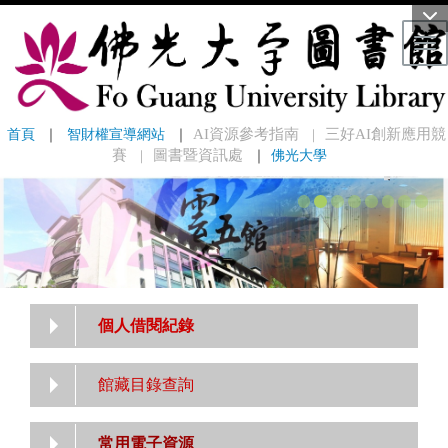
Tog
首頁
 ｜ 
智財權宣導網站
 ｜
AI資源參考指南
三好AI創新應用競
｜
賽
圖書暨資訊處
｜
佛光大學
｜
個人借閱紀錄
館藏目錄查詢
常用電子資源