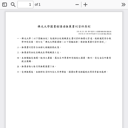
of 1
Toggle
Find
Zoom
Zoom
To
Sidebar
Out
In
佛光大學圖書館讀者推薦書刊資料原則
109.04.20 108
4
學年度第
次圖書館館務會議通過
109.06.23 108
9
學年度第
次行政會議包裹通過
一、
佛光大學（以下簡稱本校）為提供全校教職員生書刊資料推薦之
學研究需要，特訂定「佛光大學圖書館（以下簡稱本館）讀者推
。
二、
推薦書刊需符合本館之館藏發展政策
。
三、
推薦者限本校
在職或在學
教職員工生
。
四、
本館僅接受推薦一般性之書籍，屬各系所專業研究領域之圖書、
提出薦購。
3
五、
推薦者每人每月限推薦
圖書
本
。
六、
受理推薦後，本館將依資料內容之參考價值、圖書經費及館藏現