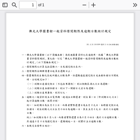
of 1
Toggle
Find
Zoom
Zoom
To
Sidebar
Out
In
佛光大學圖書館一般資料借閱期限及逾期日數
101.4.24 100 學年度第 11 次行政會
一、佛光大學圖書館（以下簡稱本館）為促進圖書資料之流通使
書資料借閱規則」第九條，訂定「佛光大學圖書館一般資料借
計規定」
（以下簡稱本規定）
。
二、借閱期限之計算包括星期六、日及國定假日在內。
三、借閱期限自辦理借書日起算至還期日止。
四、借書期限依自動化系統所載之日期為準，但還期適逢國定假
時，分別規定如下：
（一）到期日逢國定假日（不包括寒暑假）
，則以假期屆滿之次日為還期。
（二）到期日逢本館休館日，則以下一開館日之首日為還期。
（三）到期日逢寒暑假，則另訂之。
五、逾期之一般資料有五日寬限期，超過五日歸還者，則自第一
起計算逾期日數，採累計制。
例一：如到期日為五月十三日，而讀者實際還書日為五月十九
休館日，則自到期之次日五月十四日為逾期一日，算至五月十
日數。
例二：如到期日為十月八日，而讀者實際還書日為十月十四日，
然適逢十月十日為國定假日，還期順延一日，則實計五日逾期
六、本規定自發布日施行。