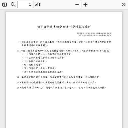
of 1
Toggle
Find
Zoom
Zoom
To
Sidebar
Out
In
佛光大學圖書館受贈書刊資料處理原則
109.04.20 108
4
學年度第
次圖書館館務會議通過
109.06.23 108
9
學年度第
次行政會議包裹通過
一、
佛光大學圖書館
（
以下簡稱本館
）
，為有效處理受贈書刊資料，
特訂定「
佛光大學
圖書館
受贈書刊資料處理原則
」
。
二、
本館以接受有益教學研究之各類型書刊資料為原則，惟有下列各
（一）
內容已失時效性，不具學術及參考價值者。
（二）
盜版或有違反著作權法規定之虞者。
（三）
本館已有複本者。
（四）
破損不堪者。
（五）
內有註記、眉批、畫線者。
（六）
其他不符合本館館藏發展政策者。
三、
本館接受贈送書刊資料後，均在受贈書刊資料上加蓋贈書章，並
四、
本館得決定受贈資料之典藏
地點
及其陳列、淘汰、轉贈或其他處理方式。
50
五、
受贈資料（
冊以上）為近兩年內出版品達三分之二以上者，得申請